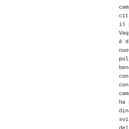
cam
cit
il 
Vaq
è d
nuo
pul
ben
con
con
cam
ha 
din
svi
del