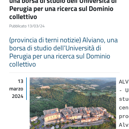
una borsa di studio dell’Università di
Perugia per una ricerca sul Dominio
collettivo
Pubblicato 13/03/24
(provincia di terni notizie) Alviano, una
borsa di studio dell’Università di
Perugia per una ricerca sul Dominio
collettivo
13
ALV
marzo
- U
2024
stu
cen
pro
Alv