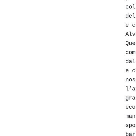
col
del
e c
Alv
Que
com
dal
e c
nos
l’a
gra
eco
man
spo
bar