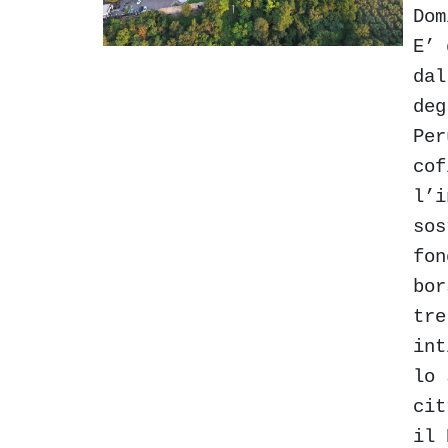
Dom
E’ 
dal
deg
Per
cof
l’i
sos
fon
bor
tre
int
lo 
cit
il 