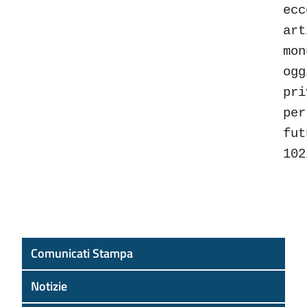
ecc
art
mon
ogg
pri
per
fu
10
Comunicati Stampa
Notizie