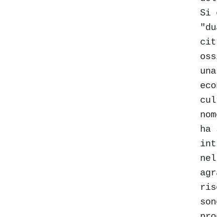
Si 
"du
cit
oss
una
eco
cul
nom
ha 
int
nel
agr
ris
son
pro