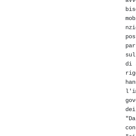
avv
bis
mob
nzi
pos
par
sul
di 
rig
han
l'i
gov
dei
"Da
con