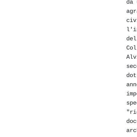
da 
agr
civ
l'i
del
Col
Alv
sec
dot
ann
imp
spe
"ri
doc
arc