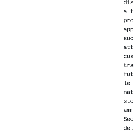
dis
a t
pro
app
suo
att
cus
tra
fut
le 
nat
sto
amm
Sec
del