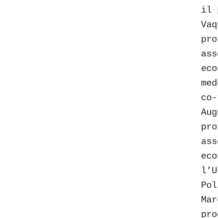
il 
Vaq
pro
ass
eco
med
co-
Aug
pro
ass
eco
l’U
Pol
Mar
pro