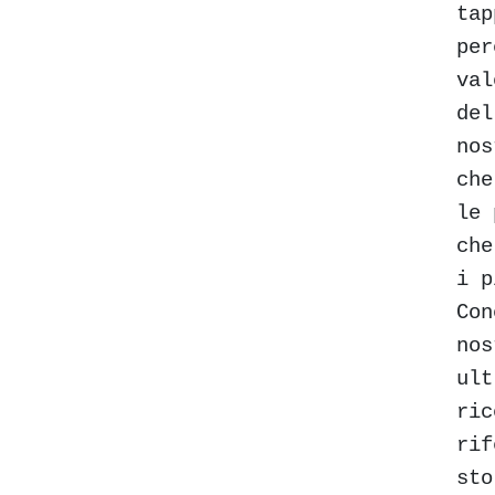
tap
per
val
del
nos
che
le 
che
i p
Con
nos
ult
ric
rif
sto