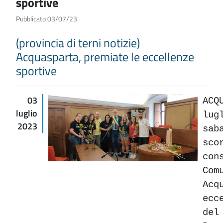
sportive
Pubblicato 03/07/23
(provincia di terni notizie)
Acquasparta, premiate le eccellenze
sportive
03
AC
luglio
lu
2023
sa
sco
co
C
Ac
ecc
de