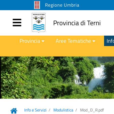
Regione Umbria
Provincia di Terni
Provincia
Aree Tematiche
Inf
Info e Servizi
Modulistica
Mod_D_R.pdf