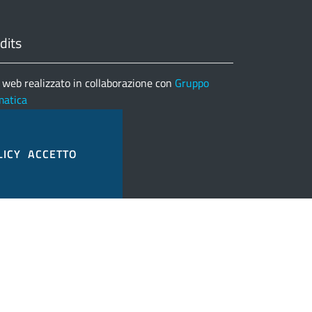
dits
 web realizzato in collaborazione con
Gruppo
matica
nco completo credits
LICY
ACCETTO