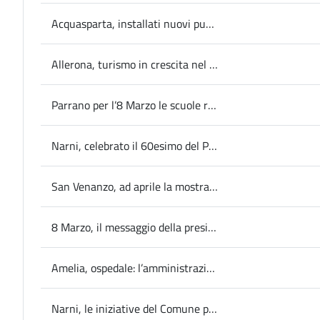
Acquasparta, installati nuovi punti per ricarica auto elettriche
Allerona, turismo in crescita nel 2022
Parrano per l’8 Marzo le scuole realizzano opere ispirate alla Venere Verde
Narni, celebrato il 60esimo del Panathlon Terni
San Venanzo, ad aprile la mostra sulla pittrice Giuseppina Anselmi Faina
8 Marzo, il messaggio della presidente Laura Pernazza: “sia un giorno di festa e di riflessione, la parità è un obiettivo ancora da conquistare e abusi e violenze non sono debellati”
Amelia, ospedale: l’amministrazione comunale ha chiesto un incontro alla presidente della Regione e al prefetto di Terni
Narni, le iniziative del Comune per la Giornata della Cura