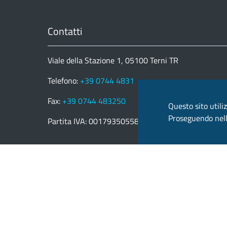
Contatti
Viale della Stazione 1, 05100 Terni TR
Telefono:
+39 0744 4831
Fax:
+39 0744 483250
Questo sito utiliz
Proseguendo nella
Partita IVA: 00179350558
email:
provincia.terni@postacert.umbria.it