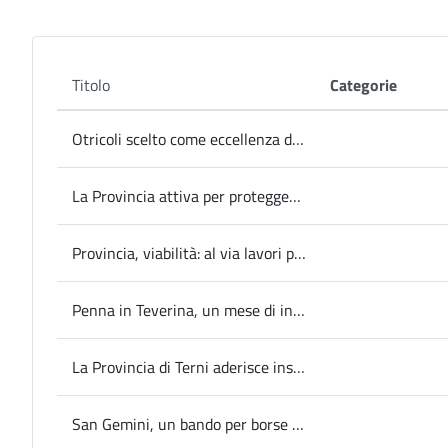
Titolo
Categorie
Otricoli scelto come eccellenza dall’Organizzazione Mondiale del Turismo delle Nazioni Unite ad AlUla (Arabia S.)
La Provincia attiva per proteggere e valorizzare Villalago
Provincia, viabilità: al via lavori per la sicurezza stradale ad Amelia e Narni
Penna in Teverina, un mese di iniziative dedicate alle donne
La Provincia di Terni aderisce insieme all’Umbria al progetto Rai “No Women No Panel”
San Gemini, un bando per borse di studio in conservazione e restauro dei beni culturali