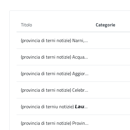
Titolo
Categorie
(provincia di terni notizie) Narni, conferenza stampa progetti Pnrr
(provincia di terni notizie) Acquasparta, Natale: iniziata l’edizione 2023 de “L’Antica Fiera Lincea”
(provincia di terni notizie) Aggiornamento delle aree a pericolosità e rischio di esondazione del fiume Nera
(provincia di terni notizie) Celebrarta oggi Santa Barbara patrona dei vigili del fuoco, la Presidente Pernazza presente alla messa
(provincia di terniu notizie) 𝙇𝙖𝙪𝙧𝙖 𝙋𝙚𝙧𝙣𝙖𝙯𝙯𝙖 𝙚̀ 𝙞𝙡 𝙣𝙪𝙤𝙫𝙤 𝘾𝙤𝙤𝙧𝙙𝙞𝙣𝙖𝙩𝙤𝙧𝙚 𝙣𝙖𝙯𝙞𝙤𝙣𝙖𝙡𝙚 𝙙𝙞 𝘾𝙞𝙩𝙩𝙖𝙨𝙡𝙤𝙬 𝙄𝙩𝙖𝙡𝙞𝙖
(provincia di terni notizie) Provincia, info viabilità: senso unico alternato al km 5+400 della Sp 22 Carsulana fino al 7 dicembre