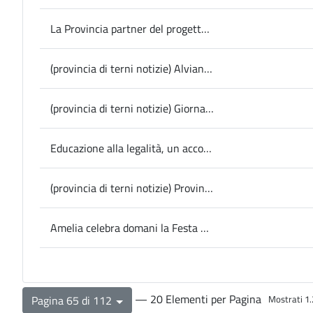
La Provincia partner del progetto comunitario “Links” dedicato alla protezione civile: rafforzare i legami tra tecnologie e società per la resilienza ai disastri in Europa; domani l’evento finale in sala del Consiglio
(provincia di terni notizie) Alviano, al via oggi la due giorni di Olio e Farro, 15esima edizione
(provincia di terni notizie) Giornata Internazionale per l’eliminazione della violenza contro le donne, la Presidente Pernazza: “E’ ancora una piaga sociale che va combattuta unendo tutte le forze”
Educazione alla legalità, un accordo tra Ufficio scolastico regionale Atp Terni e Tribunale di Terni
(provincia di terni notizie) Provincia, info viabilità: taglio di alberature pericolose, senso unico a Stroncone (Sp 16)
Amelia celebra domani la Festa di Santa Fermina, patrona della città
— 20 Elementi per Pagina
Pagina 65 di 112
Mostrati 1.