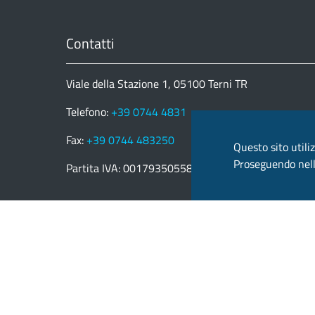
Contatti
Viale della Stazione 1, 05100 Terni TR
Telefono:
+39 0744 4831
Fax:
+39 0744 483250
Questo sito utiliz
Proseguendo nella
Partita IVA: 00179350558
email:
provincia.terni@postacert.umbria.it