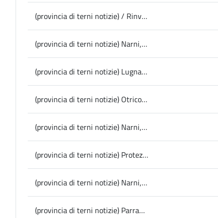
(provincia di terni notizie) / Rinviato il nuovo cda del Sii, la nota dei Comuni
(provincia di terni notizie) Narni, da domani al via “Narnia Natalis”
(provincia di terni notizie) Lugnano in Teverina, le virtù dell’olio, la collezione mondiale di ulivi e la pace nel mondo al centro del prossimo week end con iniziative dedicate a cultura, natura e scienza
(provincia di terni notizie) Otricoli, un trekking urbano alla scoperta teatralizzata delle radici del borgo antico
(provincia di terni notizie) Narni, il 3 dicembre al Digipass la presentazione del progetto “L’Arte di Narni Solidale”, Tiberti: “promuovere in modo attivo e solidale l’inclusione sociale”
(provincia di terni notizie) Protezione civile, la Provincia primo ente italiano a redigere mappe di resilienza per la pianificazione nei disastri; presentato l’evento finale del progetto comunitario Links
(provincia di terni notizie) Narni, firmato stamattina dal Sindaco Lucarelli e dal Presidente Cardella il protocollo d’intesa tra Comune e Fondazione Umbria contro l’usura
(provincia di terni notizie) Parrano, il Consiglio comunale vota il nuovo statuto; Filippetti: “il primo in Umbria a recepire il concetto di biodiversità”