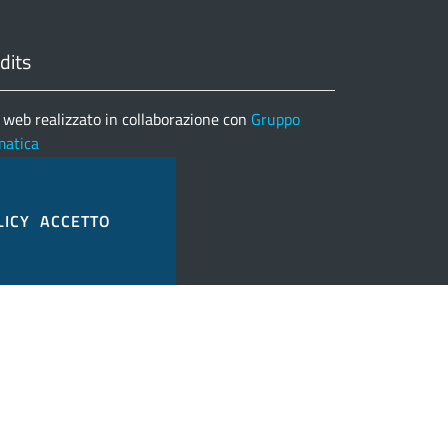
dits
 web realizzato in collaborazione con
Gruppo
matica
nco completo credits
LICY
ACCETTO