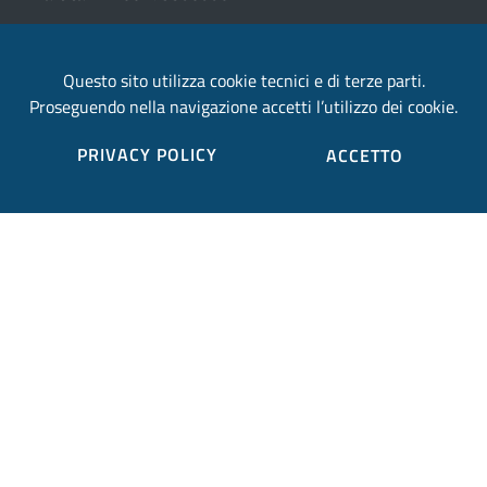
email:
Questo sito utilizza cookie tecnici e di terze parti.
provincia.terni@postacert.umbria.it
Proseguendo nella navigazione accetti l’utilizzo dei cookie.
Credits
PRIVACY POLICY
ACCETTO
Sito web realizzato in collaborazione con
Gruppo
Finmatica
Elenco completo credits