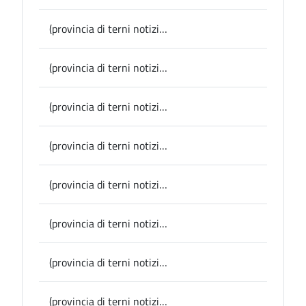
(provincia di terni notizie) La Presidente della Provincia di Terni, Laura Pernazza, si congratula con il campione ternano di scherma Alessio Foconi per la sua straordinaria vittoria nella Coppa del Mondo di fioretto a Il Cairo
(provincia di terni notizie) Montegabbione, eseguiti lavori di miglioramento interno alle scuole primaria e secondaria
(provincia di terni notizie) Avigliano Umbro, domenica la presentazione del libro “Anin” che racconta le donne durante la guerra
(provincia di terni notizie) Narni, pronte le mappe turistiche Narni Kids realizzate dalle scuole: oggi la presentazione
(provincia di terni notizie) Amelia, furti, truffe e raggiri: domani in sala Boccarini Comune e carabinieri incontrano i cittadini
(provincia di terni notizie) La Provincia parte integrante di GAME UPI, il progetto nazionale che punta sui giovani e promuove sport, inclusione e salute
(provincia di terni notizie) Monteleone di Orvieto, risorse a fondo perduto a favore di piccole e micro imprese
(provincia di terni notizie) Narni, sabato al Digipass il convegno sulle scuole rurali tra Otto e Novecento