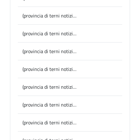
(provincia di terni notizie) Acquasparta, via ai cantieri per la riqualificazione del centro storico, Montani: “oltre 2 milioni di euro per il miglioramento urbano, l’edilizia residenziale e la cultura”
(provincia di terni notizie) Parrano, il Consiglio comunale ha approvato un atto d’indirizzo sul nuovo bando per i servizi sociali
(provincia di terni notizie) Provincia, info viabilità: senso unico alternato sulla Sr 205 Amerina a Fornole, di Amelia per la riparazione della rete gas
(provincia di terni notizie) Porano, arrivano gli stalli rosa per le auto condotte da donne in gravidanza e con figli piccoli
(provincia di terni notizie) Provincia, info viabilità: lavori per una nuova rete elettrica ad Attigliano, da oggi senso unico alternato sulla Sp 33
(provincia di terni notizie) Provincia, viabilità, lavori alle barriere di protezione a Stroncone
(provincia di terni notizie) San Venanzo, il Consiglio comunale approva un atto sull’ospedale di Pantalla