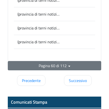
(provincia di terni notizie) Montecchio, carabinieri nelle scuole per parlare di bullismo e cyberbullismo
(provincia di terni notizie) Avigliano Umbro, domenica in Piazza Piave il Carnevale dei bambini
(provincia di terni notizie) Provincia, la Presidente Pernazza ha fatto visita alla nuova dirigente del Provveditorato agli Studi Giancipoli
(provincia di terni notizie) Alviano, Scoperto un nuovo ciclo pittorico nel Castello di Bartolomeo
Pagina 60 di 112
Precedente
Successivo
Comunicati Stampa