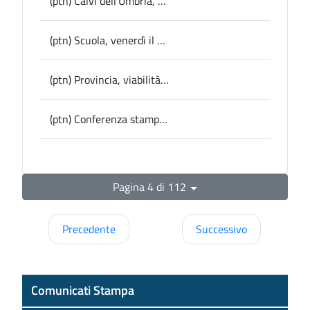
(ptn) Calvi dell’Umbria, presentato al Ministero il nuovo teatro all’aperto e il progetto di riqualificazione culturale dell’area del Monastero delle Orsoline
(ptn) Scuola, venerdì il sopralluogo della Provincia alla palestra dell’Istituto Tecnico Tecnologico “Allievi San Gallo”
(ptn) Provincia, viabilità: al via nuovi cantieri nell’Orvietano per 376mila euro
(ptn) Conferenza stampa in Provincia: Premio Letterario Città di Lugnano in Teverina e programma di iniziative – venerdì 26 giugno
Pagina 4 di 112
Precedente
Successivo
Comunicati Stampa