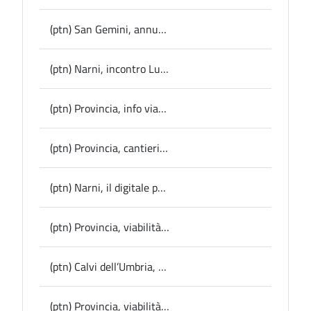
(ptn) San Gemini, annunciati dal Comune lavori per oltre 111mila euro per la manutenzione di strade, aree pubbliche e arredi urbani
(ptn) Narni, incontro Lucarelli-Adisu sul progetto di studentato
(ptn) Provincia, info viabilità: modifiche alla circolazione veicolare a San Venanzo, Baschi e Fabro
(ptn) Provincia, cantieri su Ss 675, il Presidente Bandecchi scrive ad Anas, Ministero e Regione chiedendo un tavolo istituzionale
(ptn) Narni, il digitale per la gestione della salute e il Fascicolo Sanitario Elettronico al centro dell’incontro al DigiPass
(ptn) Provincia, viabilità: al via tre cantieri per oltre 320mila euro
(ptn) Calvi dell’Umbria, pubblicato il bando della sesta edizione del Premio Rossellini dedicato alle giovani promesse del cinema
(ptn) Provincia, viabilità: 1 milione di euro per il consolidamento della frana di Avigliano Umbro