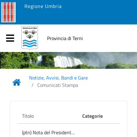
Regione Umbria
Provincia di Terni
Notizie, Avvisi, Bandi e Gare
Comunicati Stampa
Titolo
Categorie
(ptn) Nota del Presidente Bandecchi sull’indagine in corso