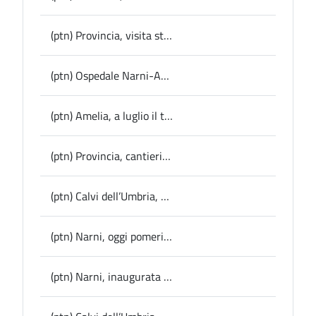
(ptn) Provincia, visita stamattina del vice Presidente Ferranti alla palestra dell’Istituto Tecnico Tecnologico “Allievi San Gallo”: “da oggi l’impianto torna disponibile per la scuola”
(ptn) Ospedale Narni-Amelia, Presidente Bandecchi: “la rotonda costerà ai cittadini 8 milioni, è la conferma dell’errata scelta della locazione di un ospedale sussidiario a quello di Terni”
(ptn) Amelia, a luglio il torneo di scacchi nazionale
(ptn) Provincia, cantieri Anas sulla Ss 675: approvata all'unanimità dal Consiglio la mozione di Filiberti (AP)
(ptn) Calvi dell’Umbria, ospitata la delegazione della cittadina di La Bastide-des-Jourdans per celebrare i 20 anni di gemellaggio
(ptn) Narni, oggi pomeriggio la “Giornata del Fascicolo Sanitario Elettronico”
(ptn) Narni, inaugurata oggi la bretella del centro storico, Lucarelli: “Opera importante per una nuova visione della città”