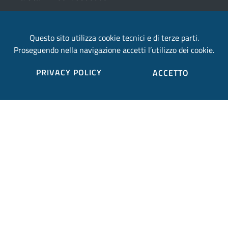
email:
Questo sito utilizza cookie tecnici e di terze parti.
provincia.terni@postacert.umbria.it
Proseguendo nella navigazione accetti l’utilizzo dei cookie.
Credits
PRIVACY POLICY
ACCETTO
Sito web realizzato in collaborazione con
Gruppo
Finmatica
Elenco completo credits