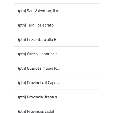
(ptn) San Valentino, il vice Presidente Ferranti con il Gonfalone dell’ente presenzierà al Pontificale in onore del Santo Patrono
(ptn) Terni, celebrato il Giorno del Ricordo
(ptn) Presentato alla Bit di Milano “Umbria Green Route”: il cicloturismo che fa sviuppo tra Montecchio, Orvieto e Baschi
(ptn) Otricoli, annunciate le date di Ocricolum AD 168: l’edizione 2026 da 29 al 31 maggio
(ptn) Guardea, nuovi fondi da Regione e Ministero per la biblioteca comunale
(ptn) Provincia, il Capo di Gabinetto Federighi all’assemblea cittadina di Norcia sul progetto Anas della Tre Valli: “valutare il rapporto costi-benefici dell’opera”
(ptn) Provincia, frana sulla Sp 79 Ternana, disposta la riapertura da oggi a senso unico alternato
(ptn) Provincia, caduti massi sulla Sp 79 Ternana: chiuso il tratto interessato e individuati i percorsi alternativi