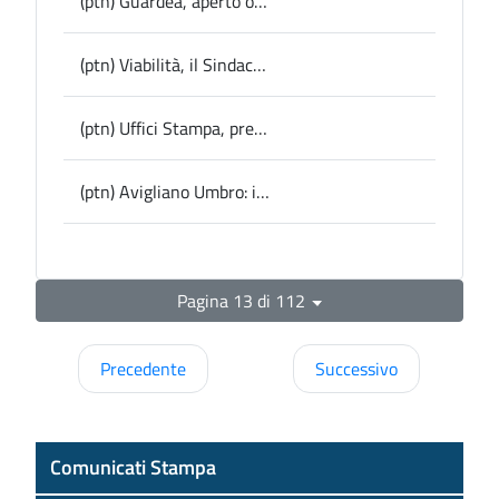
(ptn) Guardea, aperto oggi il nuovo asilo nido comunale 0-3 anni, Lattanzi: “Una risposta concreta alle richieste di tante famiglie”
(ptn) Viabilità, il Sindaco di Arrone Di Gioia chiede interventi per la Valnerina
(ptn) Uffici Stampa, presentata a Roma la “Carta” per il futuro dell’informazione professionale
(ptn) Avigliano Umbro: il Carnevale 2026 ancora nel segno delle Maschere Umbre della Commedia dell’Arte
Pagina 13 di 112
Precedente
Successivo
Comunicati Stampa