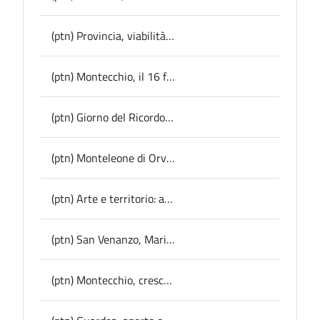
(ptn) Provincia, viabilità: verifiche sul costone sovrastante la Sp 12 Bagnorese, possibile riapertura a senso unico alternato
(ptn) Montecchio, il 16 febbraio la presentazione del nuovo servizio di Telesoccorso
(ptn) Giorno del Ricordo, il 10 febbraio la Provincia alle celebrazioni in Corso del Popolo a Terni
(ptn) Monteleone di Orvieto, lavori di miglioramento alla centralissima Piazza Bilancini
(ptn) Arte e territorio: al Grand Hotel San Gemini un appuntamento culturale dedicato a Girolamo Troppa
(ptn) San Venanzo, Marinelli: “Rafforzare la sede Afor locale per sostenere lo sviluppo agro-forestale del territorio
(ptn) Montecchio, cresce la biblioteca comunale, acquistati nuovi libri con il fondo Mic, Gori: “fondamentale presidio culturale e luogo di incontro”