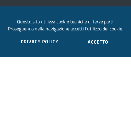
email:
Questo sito utilizza cookie tecnici e di terze parti.
provincia.terni@postacert.umbria.it
Proseguendo nella navigazione accetti l’utilizzo dei cookie.
Credits
PRIVACY POLICY
ACCETTO
Sito web realizzato in collaborazione con
Gruppo
Finmatica
Elenco completo credits