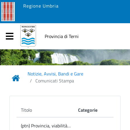
Regione Umbria
Provincia di Terni
Notizie, Avvisi, Bandi e Gare
Comunicati Stampa
Titolo
Categorie
(ptn) Provincia, viabilità: senso unico alternato sulla 3 Ter a Narni per pericolo frana