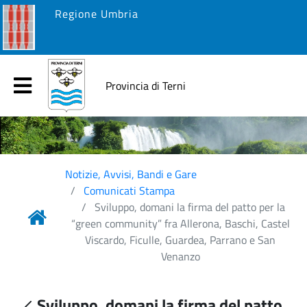
Regione Umbria
Provincia di Terni
Notizie, Avvisi, Bandi e Gare
Comunicati Stampa
Sviluppo, domani la firma del patto per la
“green community” fra Allerona, Baschi, Castel
Viscardo, Ficulle, Guardea, Parrano e San
Venanzo
Sviluppo, domani la firma del patto