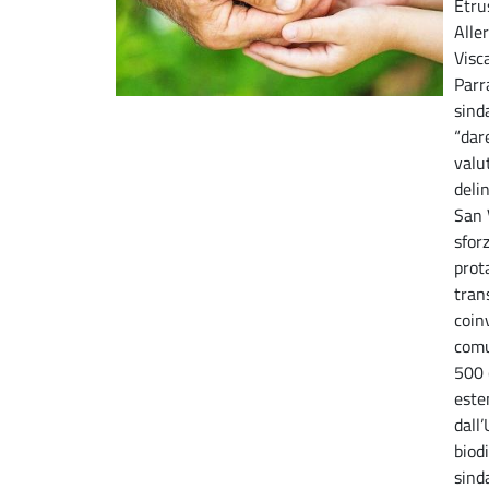
Etru
Alle
Visc
Parr
sind
“dar
valut
delin
San 
sfor
prot
trans
coin
comu
500 
este
dall
biodi
sind