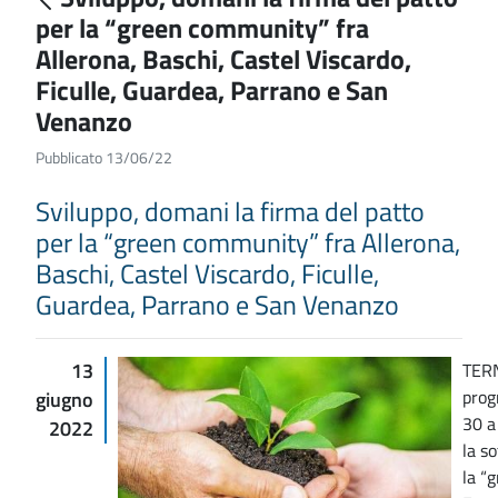
per la “green community” fra
Allerona, Baschi, Castel Viscardo,
Ficulle, Guardea, Parrano e San
Venanzo
Pubblicato 13/06/22
Sviluppo, domani la firma del patto
per la “green community” fra Allerona,
Baschi, Castel Viscardo, Ficulle,
Guardea, Parrano e San Venanzo
13
TERN
prog
giugno
30 a
2022
la s
la “