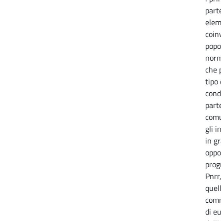
part
eleme
coin
popo
norm
che 
tipo
cond
part
comu
gli i
in g
oppo
prog
Pnrr
quel
comm
di e