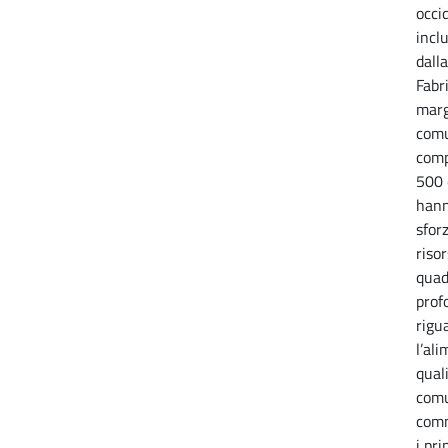
occi
incl
dall
Fabr
marg
comu
comp
500 
hann
sforz
risor
quad
prof
rigu
l’ali
quali
comu
comm
i pri