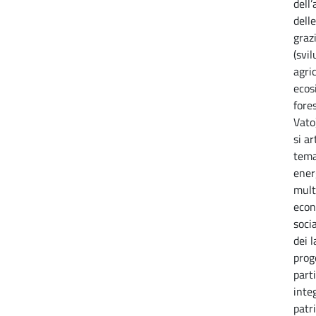
dell
delle
grazi
(svil
agric
ecos
fore
Vato)
si ar
tema
ener
mult
econ
socia
dei 
prog
part
integ
patr