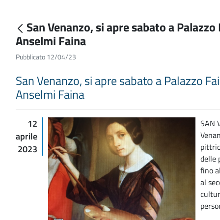
San Venanzo, si apre sabato a Palazzo 
Anselmi Faina
Pubblicato 12/04/23
San Venanzo, si apre sabato a Palazzo Fai
Anselmi Faina
12
SAN V
Venan
aprile
pittr
2023
delle 
fino a
al se
cultu
perso