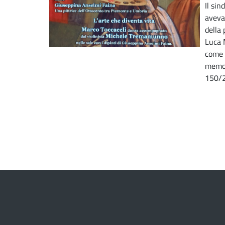
Il si
aveva
della
Luca M
come p
memor
150/