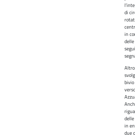
l’int
di ci
rotat
centr
in co
delle
segui
segna
Altro
svolg
bivio
verso
Azzua
Anche
rigua
delle
in en
due 