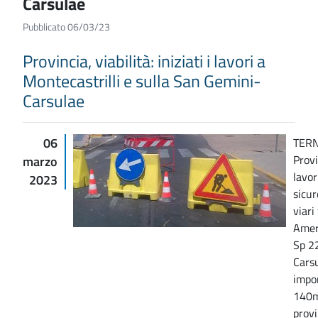
Carsulae
Pubblicato 06/03/23
Provincia, viabilità: iniziati i lavori a
Montecastrilli e sulla San Gemini-
Carsulae
06
TERN
Provi
marzo
lavor
2023
sicur
viari
Ameri
Sp 2
Cars
impor
140mi
provi