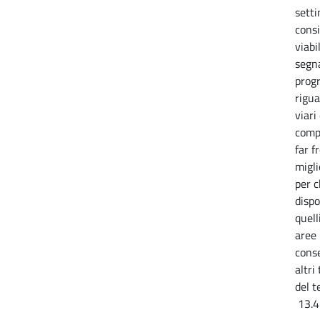
setti
consi
viabi
segna
prog
rigua
viari
comp
far f
migli
per c
dispo
quell
aree 
conse
altri
del t
13.4