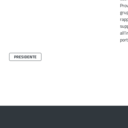
Prov
grup
rapp
supp
all’
port
PRESIDENTE