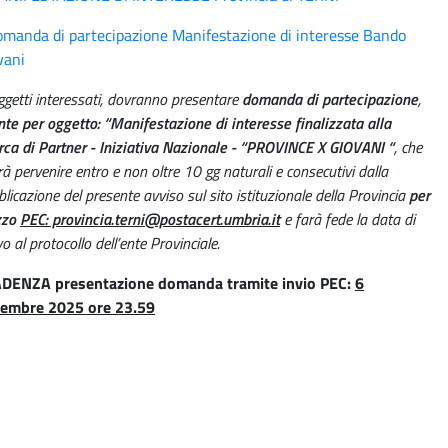
manda di partecipazione Manifestazione di interesse Bando
vani
ggetti interessati, dovranno presentare
domanda di partecipazione
,
te per oggetto: “Manifestazione di interesse finalizzata alla
rca di Partner - Iniziativa Nazionale - “PROVINCE X GIOVANI “
, che
à pervenire entro e non oltre 10 gg naturali e consecutivi dalla
licazione del presente avviso sul sito istituzionale della Provincia
per
zzo
PEC: provincia.terni@postacert.umbria.it
e farà fede la data di
vo al protocollo dell’ente Provinciale.
DENZA presentazione domanda tramite invio PEC:
6
embre 2025 ore 23.59