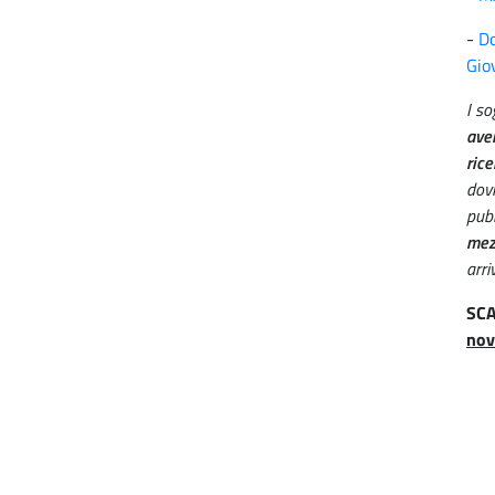
-
Do
Gio
I so
aven
rice
dovr
pubb
me
arri
SCA
nov