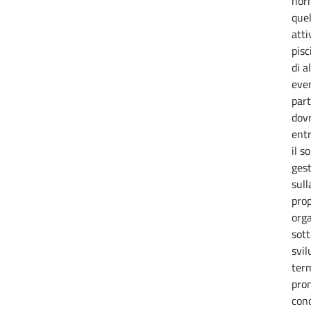
norm
quel
atti
pisc
di a
eve
part
dov
entr
il s
gest
sull
prop
orga
sott
svil
term
prom
cono