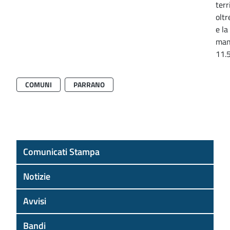
terr
oltr
e la
man
11.
COMUNI
PARRANO
Comunicati Stampa
Notizie
Avvisi
Bandi