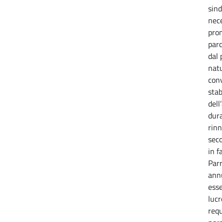
sind
nec
prom
parc
dal 
natu
con
stab
dell
dura
rinn
seco
in f
Parr
annu
esse
lucr
requ