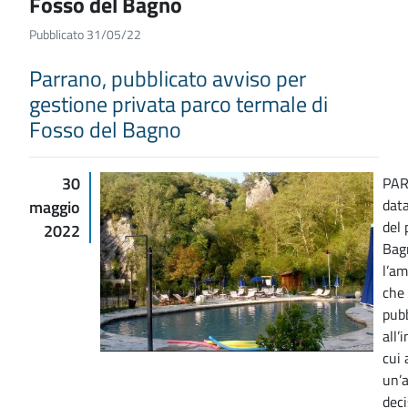
Fosso del Bagno
Pubblicato 31/05/22
Parrano, pubblicato avviso per
gestione privata parco termale di
Fosso del Bagno
30
PAR
data
maggio
del 
2022
Bagn
l’a
che
pubb
all’
cui 
un’
deci