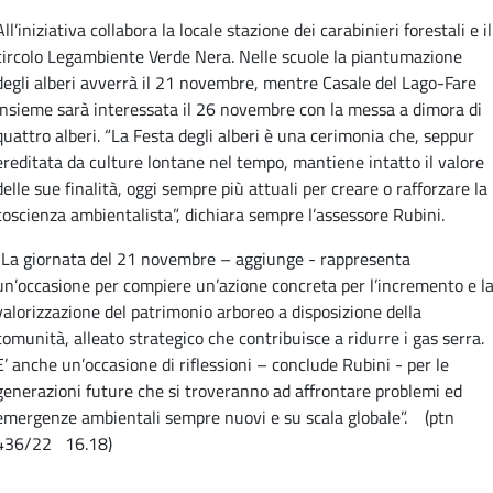
All’iniziativa collabora la locale stazione dei carabinieri forestali e il
circolo Legambiente Verde Nera. Nelle scuole la piantumazione
degli alberi avverrà il 21 novembre, mentre Casale del Lago-Fare
Insieme sarà interessata il 26 novembre con la messa a dimora di
quattro alberi. “La Festa degli alberi è una cerimonia che, seppur
ereditata da culture lontane nel tempo, mantiene intatto il valore
delle sue finalità, oggi sempre più attuali per creare o rafforzare la
coscienza ambientalista”, dichiara sempre l’assessore Rubini.
“La giornata del 21 novembre – aggiunge - rappresenta
un’occasione per compiere un’azione concreta per l’incremento e l
valorizzazione del patrimonio arboreo a disposizione della
comunità, alleato strategico che contribuisce a ridurre i gas serra.
E’ anche un’occasione di riflessioni – conclude Rubini - per le
generazioni future che si troveranno ad affrontare problemi ed
emergenze ambientali sempre nuovi e su scala globale”. (ptn
436/22 16.18)