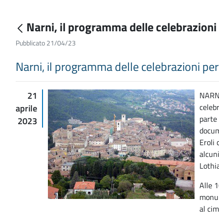
Narni, il programma delle celebrazioni 
Pubblicato 21/04/23
Narni, il programma delle celebrazioni per 
21
NARNI
celebr
aprile
parte 
2023
docum
Eroli 
alcun
Lothi
Alle 
monum
al ci