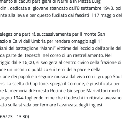
ento ai caduti partigiani di Narni e in Piazza Luigi
dini, dedicata al giovane sbandato dall’8 settembre 1943, poi
nte alla leva e per questo fucilato dai fascisti il 17 maggio del
elegazione partirà successivamente per il monte San
azio a Calvi dell’Umbria per rendere omaggio agli 11
iani del battaglione “Manni” vittime dell’eccidio dell’aprile del
da parte dei tedeschi nel corso di un rastrellamento. Nel
ggio dalle 16,00, si svolgerà al centro civico della frazione di
one un incontro pubblico sui temi della pace e della
zione dei popoli e a seguire musica dal vivo con il gruppo Soul
s. La scelta di Capitone, spiega il Comune, è giustificata per
re la memoria di Ernesto Rotini e Giuseppe Marivittori morti
 giugno 1944 togliendo mine che i tedeschi in ritirata avevano
to sulla strada per fermare l’avanzata degli inglesi.
165/23 13.30)