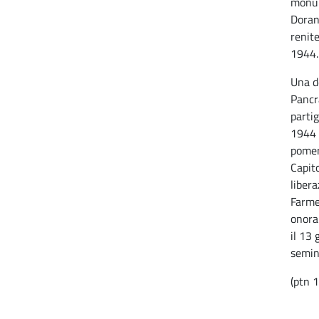
monum
Doran
renite
1944.
Una d
Pancr
partig
1944 
pomeri
Capit
libera
Farmer
onora
il 13
semina
(ptn 