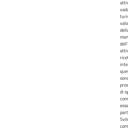
atti
vada
turi
valo
dell
mon
dell
atti
rice
inte
ques
sono
pros
di o
com
ess
part
Svil
com