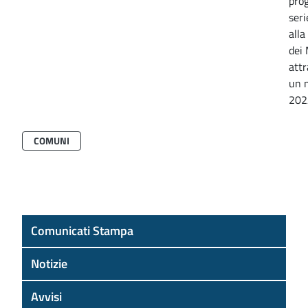
prog
seri
alla
dei 
attr
un m
202
COMUNI
Comunicati Stampa
Notizie
Avvisi