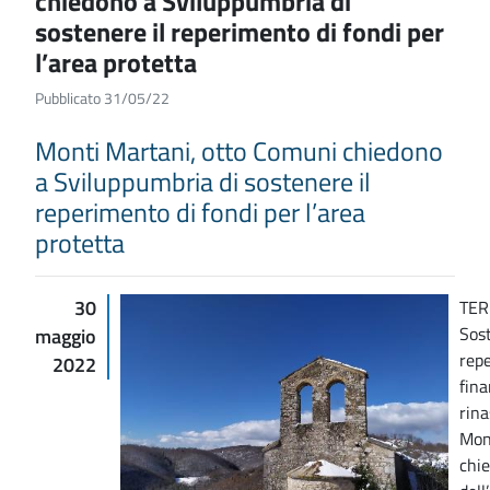
chiedono a Sviluppumbria di
sostenere il reperimento di fondi per
l’area protetta
Pubblicato 31/05/22
Monti Martani, otto Comuni chiedono
a Sviluppumbria di sostenere il
reperimento di fondi per l’area
protetta
30
TER
Sost
maggio
repe
2022
fina
rina
Mon
chie