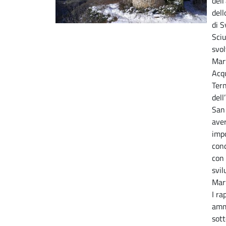
dell
dell
di 
Sciu
svo
Mar
Acqu
Tern
dell
San
aver
imp
cond
con 
svil
Mart
I ra
amm
sott