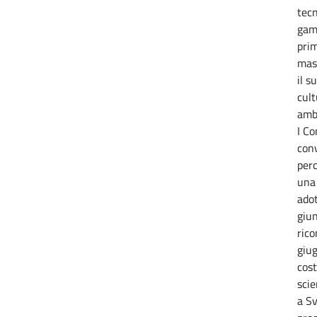
tecn
gamb
prim
mas
il s
cul
ambi
I C
conv
per
una 
adot
giun
rico
giug
cost
scie
a Sv