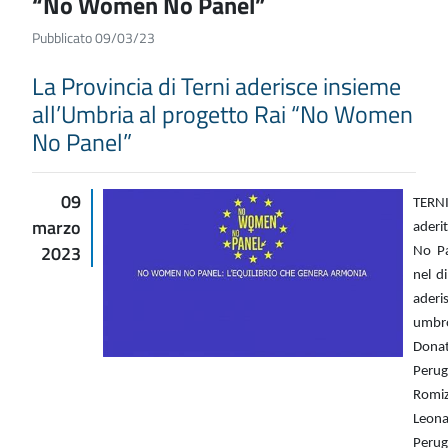
“No Women No Panel”
Pubblicato 09/03/23
La Provincia di Terni aderisce insieme
all’Umbria al progetto Rai “No Women
No Panel”
09
TERNI
marzo
aderi
2023
No Pa
nel d
aderi
umbr
Dona
Peru
Romiz
Leona
Peru