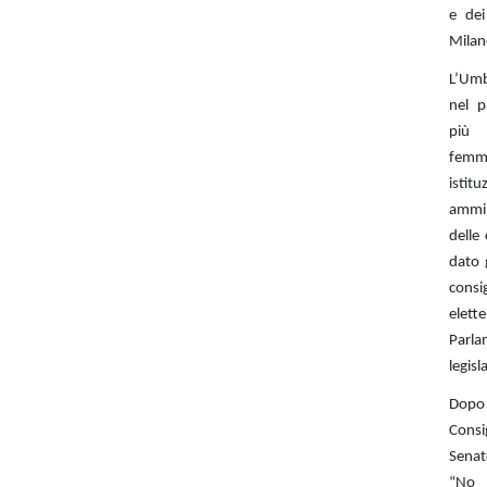
e dei
Milan
L’Umbr
nel 
più 
femm
isti
ammin
delle 
dato 
consi
elett
Parl
legisl
Dopo 
Consi
Senat
“No 