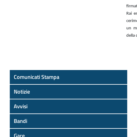
firmat
Rai e
cerim
un m
della 
Comunicati Stampa
Notizie
Avvisi
Bandi
Gare