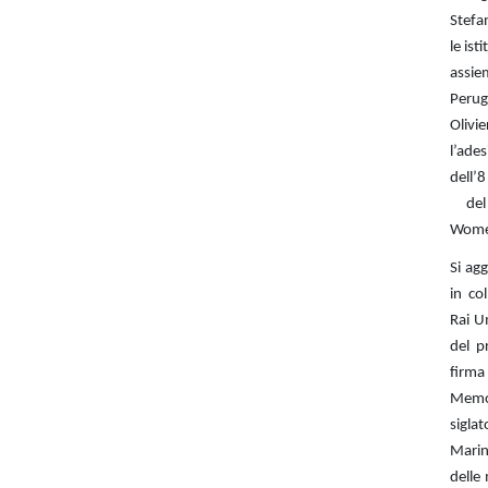
Stefa
le ist
assiem
Perug
Olivi
l’ade
dell’
del 
Wome
Si ag
in co
Rai U
del p
fir
Memo
sigl
Marin
delle