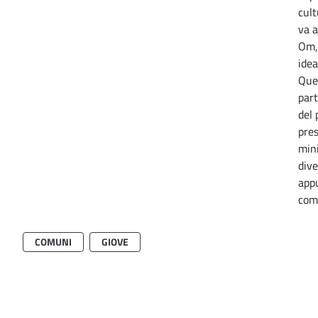
cult
va 
Om, 
idea
Que
par
del 
pres
mini
dive
app
com
COMUNI
GIOVE