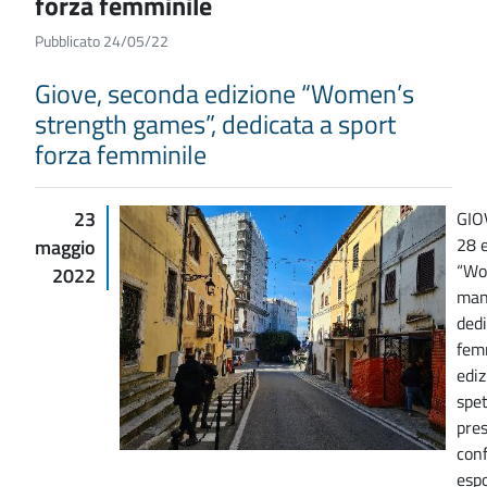
forza femminile
Pubblicato 24/05/22
Giove, seconda edizione “Women’s
strength games”, dedicata a sport
forza femminile
23
GIO
28 
maggio
“Wo
2022
man
dedi
femm
edi
spet
pres
conf
espo