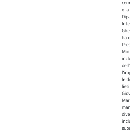
comu
e la
Dipa
Inte
Gher
ha o
Pres
Mini
incl
dell
l'im
le d
liet
Giov
Mar
man
dive
incl
supe