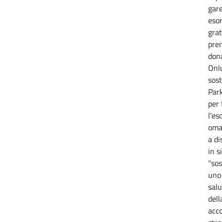
gare
esor
grat
pre
dona
Onlu
sost
Park
per 
l'es
omag
a di
in s
"sos
uno 
salu
dell
acc