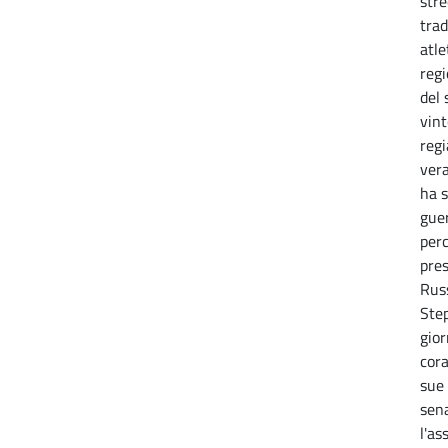
stre
trad
atle
regi
del 
vint
regi
vera
ha s
guer
perc
pres
Russ
Step
gior
cora
sue 
sena
l'as