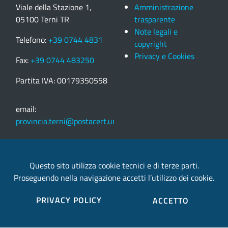
Viale della Stazione 1,
Amministrazione
05100 Terni TR
trasparente
Note legali e
Telefono:
+39 0744 4831
copyright
Privacy e Cookies
Fax:
+39 0744 483250
Partita IVA: 00179350558
email:
provincia.terni@postacert.umbria.it
Credits
Questo sito utilizza cookie tecnici e di terze parti.
Proseguendo nella navigazione accetti l’utilizzo dei cookie.
Sito web realizzato in collaborazione con
Gruppo
Finmatica
PRIVACY POLICY
ACCETTO
Elenco completo credits