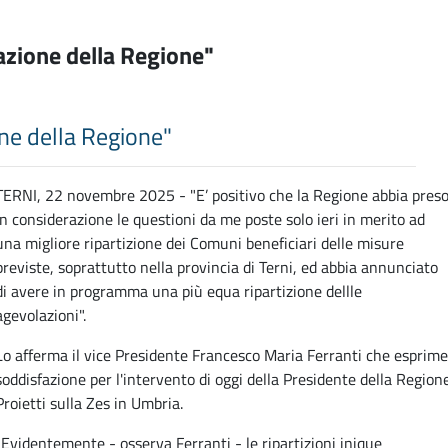
razione della Regione"
one della Regione"
TERNI, 22 novembre 2025 - "E’ positivo che la Regione abbia pres
in considerazione le questioni da me poste solo ieri in merito ad
una migliore ripartizione dei Comuni beneficiari delle misure
previste, soprattutto nella provincia di Terni, ed abbia annunciato
di avere in programma una più equa ripartizione dellle
agevolazioni".
Lo afferma il vice Presidente Francesco Maria Ferranti che esprime
soddisfazione per l'intervento di oggi della Presidente della Region
Proietti sulla Zes in Umbria.
"Evidentemente - osserva Ferranti - le ripartizioni inique