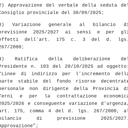
2) Approvazione del verbale della seduta de
Consiglio provinciale del 30/09/2025;
3) Variazione generale al bilancio d
previsione 2025/2027 ai sensi e per gl
effetti dell’art. 175 c. 3 del d. lgs
267/2000;
4) Ratifica della deliberazione de
Presidente n. 103 del 20/10/2025 ad oggetto
“Linee di indirizzo per l’incremento dell
parte stabile del fondo risorse decentrat
personale non dirigente della Provincia d
Terni e per la contrattazione economic
2025/2026 e conseguente variazione d’urgenza
art. 175, comma 4 del d. lgs. 267/2000, a
bilancio di previsione 2025/2027
Approvazione”;