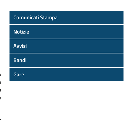
Comunicati Stampa
Notizie
Avvisi
Bandi
Gare
a
a
a
a
l