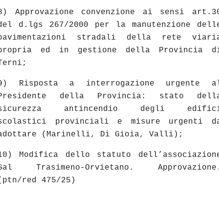
8) Approvazione convenzione ai sensi art.3
del d.lgs 267/2000 per la manutenzione dell
pavimentazioni stradali della rete viari
propria ed in gestione della Provincia d
Terni;
9) Risposta a interrogazione urgente a
Presidente della Provincia: stato dell
sicurezza antincendio degli edific
scolastici provinciali e misure urgenti d
adottare (Marinelli, Di Gioia, Valli);
10) Modifica dello statuto dell’associazion
Gal Trasimeno-Orvietano. Approvazione
(ptn/red 475/25)