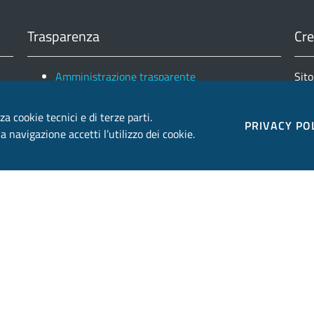
Trasparenza
Cre
Amministrazione trasparente
Sito
Note legali e copyright
Fin
Privacy e Cookies
za cookie tecnici e di terze parti.
Ele
PRIVACY PO
 navigazione accetti l’utilizzo dei cookie.