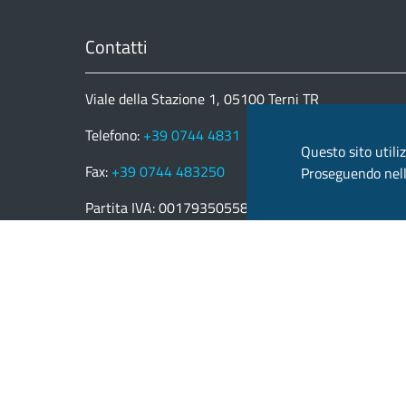
Contatti
Viale della Stazione 1, 05100 Terni TR
Telefono:
+39 0744 4831
Questo sito utiliz
Fax:
+39 0744 483250
Proseguendo nella
Partita IVA: 00179350558
email:
provincia.terni@postacert.umbria.it