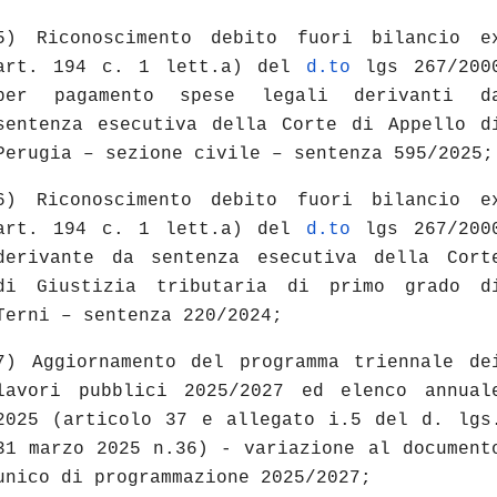
5) Riconoscimento debito fuori bilancio e
art. 194 c. 1 lett.a) del
d.to
lgs 267/200
per pagamento spese legali derivanti d
sentenza esecutiva della Corte di Appello d
Perugia – sezione civile – sentenza 595/2025;
6) Riconoscimento debito fuori bilancio e
art. 194 c. 1 lett.a) del
d.to
lgs 267/200
derivante da sentenza esecutiva della Cort
di Giustizia tributaria di primo grado d
Terni – sentenza 220/2024;
7) Aggiornamento del programma triennale de
lavori pubblici 2025/2027 ed elenco annual
2025 (articolo 37 e allegato i.5 del d. lgs
31 marzo 2025 n.36) - variazione al document
unico di programmazione 2025/2027;