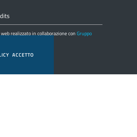
dits
 web realizzato in collaborazione con
Gruppo
matica
nco completo credits
LICY
ACCETTO