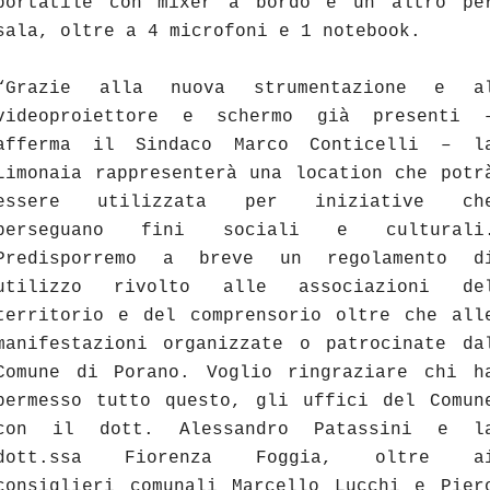
portatile con mixer a bordo e un altro pe
sala, oltre a 4 microfoni e 1 notebook.
“Grazie alla nuova strumentazione e a
videoproiettore e schermo già presenti 
afferma il Sindaco Marco Conticelli – l
Limonaia rappresenterà una location che potr
essere utilizzata per iniziative ch
perseguano fini sociali e culturali
Predisporremo a breve un regolamento d
utilizzo rivolto alle associazioni de
territorio e del comprensorio oltre che all
manifestazioni organizzate o patrocinate da
Comune di Porano. Voglio ringraziare chi h
permesso tutto questo, gli uffici del Comun
con il dott. Alessandro Patassini e l
dott.ssa Fiorenza Foggia, oltre a
consiglieri comunali Marcello Lucchi e Pier