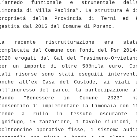
l’arredo funzionale e strumentale dell
Limonaia di Villa Paolina”. La struttura è d
proprietà della Provincia di Terni ed 
gestita dal 2016 dal Comune di Porano.
La recente ristrutturazione era stat
completata dal Comune con fondi del Psr 2014
2020 erogati dal Gal del Trasimeno-Orvietan
per un importo di oltre 588mila euro. Co
tali risorse sono stati eseguiti intervent
anche all’ex Casa del Custode, ai viali 
all’ingresso del parco, la partecipazione a
Bando “Benessere in Comune 2023” h
consentito di implementare la Limonaia con 1
tende a rullo in tessuto oscurante 
ignifugo, 15 zanzariere, 1 tavolo riunioni, 
poltroncine operative fisse, 1 sistema audi