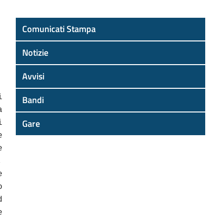
Comunicati Stampa
Notizie
Avvisi
i
Bandi
a
Gare
i
e
e
,
e
o
d
e