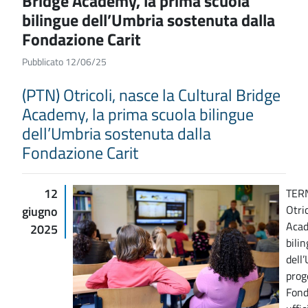
Bridge Academy, la prima scuola
bilingue dell’Umbria sostenuta dalla
Fondazione Carit
Pubblicato 12/06/25
(PTN) Otricoli, nasce la Cultural Bridge
Academy, la prima scuola bilingue
dell’Umbria sostenuta dalla
Fondazione Carit
12
TERN
Otri
giugno
Acad
2025
bilin
dell
prog
Fond