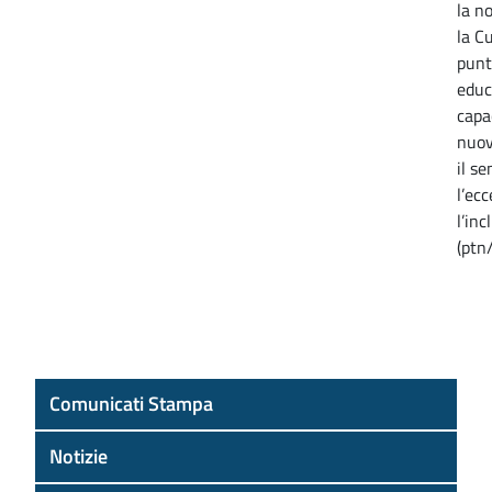
la n
la C
punt
educ
capa
nuov
il s
l’ec
l’inc
(ptn
Comunicati Stampa
Notizie