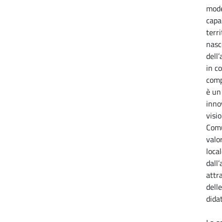
mode
capa
terri
nasc
dell
in co
comp
è un
inno
visio
Comu
valo
local
dall
attr
dell
dida