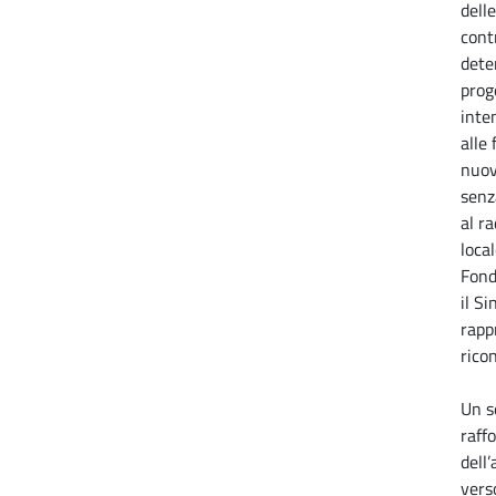
dell
cont
dete
prog
inte
alle 
nuov
senz
al r
local
Fond
il S
rapp
rico
Un s
raff
dell
vers