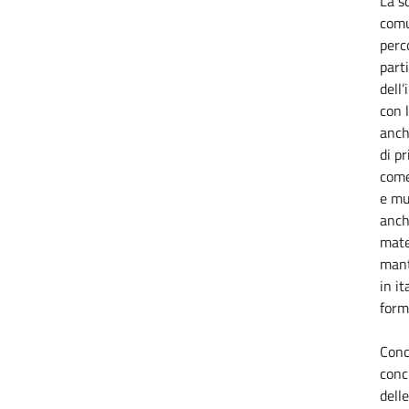
La s
comu
perc
part
dell’
con 
anch
di p
come
e mu
anch
mate
mant
in it
form
Conc
conc
dell