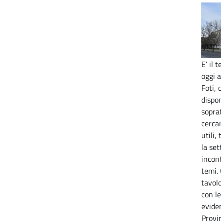
E’ il
oggi a
Foti,
dispon
sopra
cercar
utili,
la se
incont
temi.
tavol
con le
eviden
Provi