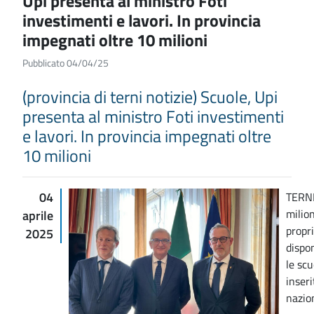
Upi presenta al ministro Foti
investimenti e lavori. In provincia
impegnati oltre 10 milioni
Pubblicato 04/04/25
(provincia di terni notizie) Scuole, Upi
presenta al ministro Foti investimenti
e lavori. In provincia impegnati oltre
10 milioni
04
TERNI,
milion
aprile
propri
2025
dispon
le scu
inseri
nazion