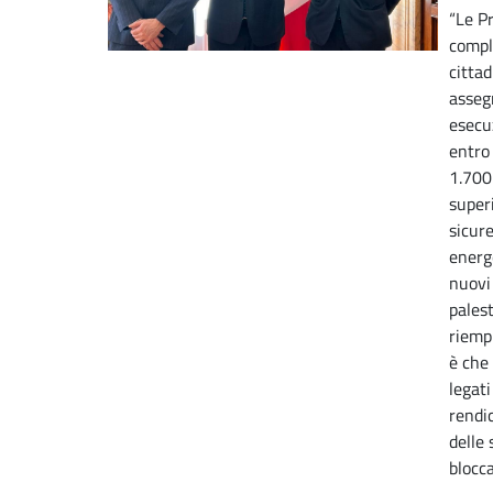
“Le P
comple
cittad
assegn
esecu
entro 
1.700
superi
sicure
energe
nuovi 
pales
riempi
è che 
legati
rendi
delle
blocca