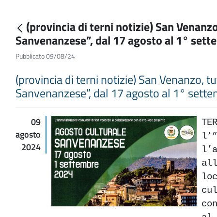
(provincia di terni notizie) San Venanz
Sanvenanzese”, dal 17 agosto al 1° set
Pubblicato 09/08/24
(provincia di terni notizie) San Venanzo, t
Sanvenanzese”, dal 17 agosto al 1° sett
09
TE
agosto
l’
2024
l’
al
lo
cu
co