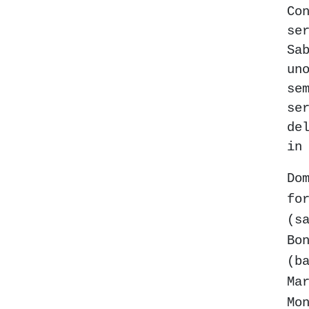
Co
se
Sa
un
se
se
de
in
Do
fo
(s
Bo
(b
Ma
Mo