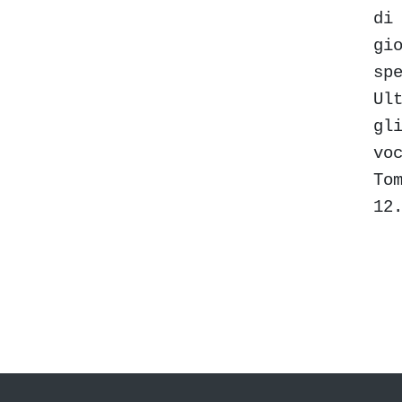
di
gi
sp
Ul
gl
vo
To
12