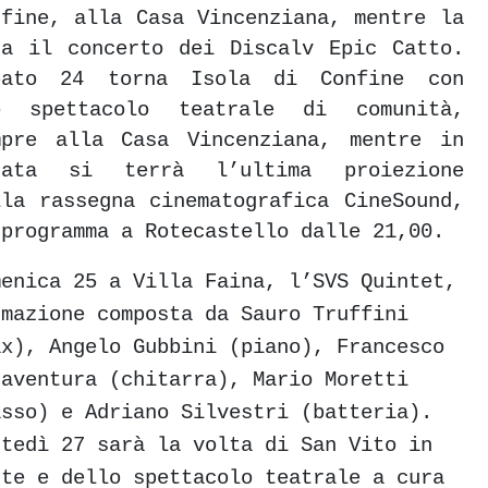
nfine, alla Casa Vincenziana, mentre la
ra il concerto dei Discalv Epic Catto.
bato 24 torna Isola di Confine con
o spettacolo teatrale di comunità,
mpre alla Casa Vincenziana, mentre in
rata si terrà l’ultima proiezione
lla rassegna cinematografica CineSound,
 programma a Rotecastello dalle 21,00.
menica 25 a Villa Faina, l’SVS Quintet,
rmazione composta da Sauro Truffini
ax), Angelo Gubbini (piano), Francesco
naventura (chitarra), Mario Moretti
asso) e Adriano Silvestri (batteria).
rtedì 27 sarà la volta di San Vito in
nte e dello spettacolo teatrale a cura