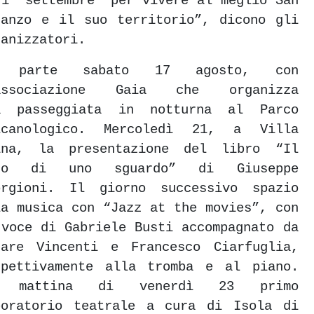
 1° settembre “per vivere al meglio San
nanzo e il suo territorio”, dicono gli
ganizzatori.
 parte sabato 17 agosto, con
associazione Gaia che organizza
a passeggiata in notturna al Parco
lcanologico. Mercoledì 21, a Villa
ina, la presentazione del libro “Il
so di uno sguardo” di Giuseppe
orgioni. Il giorno successivo spazio
la musica con “Jazz at the movies”, con
 voce di Gabriele Busti accompagnato da
sare Vincenti e Francesco Ciarfuglia,
spettivamente alla tromba e al piano.
 mattina di venerdì 23 primo
boratorio teatrale a cura di Isola di