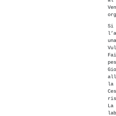
al
Ve
or
Si
l’
un
Vu
Fa
pe
Gi
al
la
Ce
ri
La
la