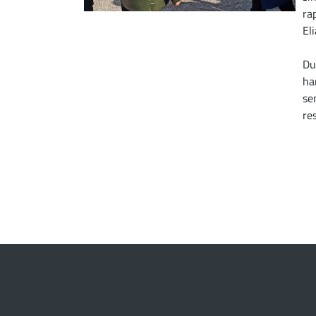
ra
El
Du
ha
se
re