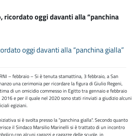
o, ricordato oggi davanti alla “panchina
icordato oggi davanti alla “panchina gialla”
RNI – febbraio – Si è tenuta stamattina, 3 febbraio, a San
nanzo una cerimonia per ricordare la figura di Giulio Regeni,
ttima di un omicidio commesso in Egitto tra gennaio e febbraio
l 2016 e per il quale nel 2020 sono stati rinviati a giudizio alcuni
iciali egiziani.
iniziativa si è svolta presso la "panchina gialla". Secondo quanto
erisce il Sindaco Marsilio Marinelli si è trattato di un incontro
mbolico con alcuni ragazzi e ragazze delle scuole, in