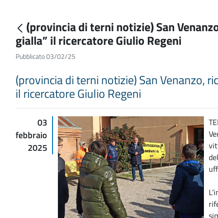
(provincia di terni notizie) San Venanz
gialla” il ricercatore Giulio Regeni
Pubblicato 03/02/25
(provincia di terni notizie) San Venanzo, r
il ricercatore Giulio Regeni
03
TE
Ve
febbraio
vi
2025
de
uff
L’
rif
si