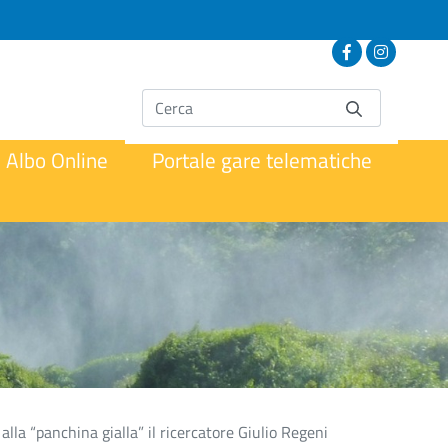
Albo Online
Portale gare telematiche
alla “panchina gialla” il ricercatore Giulio Regeni