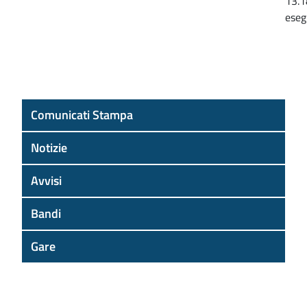
13.18
eseg
Comunicati Stampa
Notizie
Avvisi
Bandi
Gare