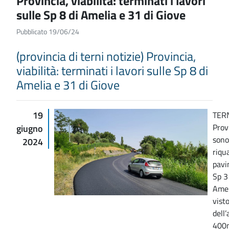
Provincia, viabilità: terminati i lavori
sulle Sp 8 di Amelia e 31 di Giove
Pubblicato 19/06/24
(provincia di terni notizie) Provincia,
viabilità: terminati i lavori sulle Sp 8 di
Amelia e 31 di Giove
19
TERN
Prov
giugno
sono 
2024
riqua
pavi
Sp 3
Amel
vist
dell
400m