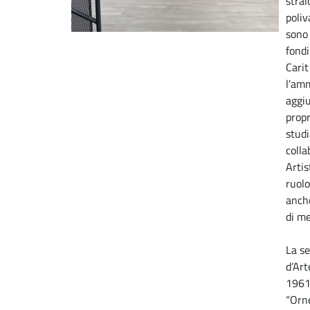
stral
poliv
sono 
fond
Carit
l’am
aggiu
propr
studi
colla
Artis
ruolo
anche
di me
La se
d’Art
1961 
“Orne