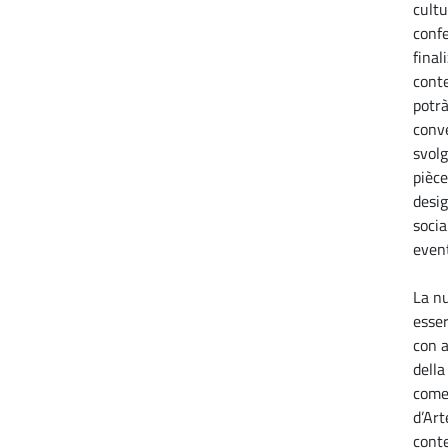
cultu
confe
final
conte
potrà
conve
svol
pièce
desi
socia
event
La n
esser
con a
della
come
d’Ar
conte