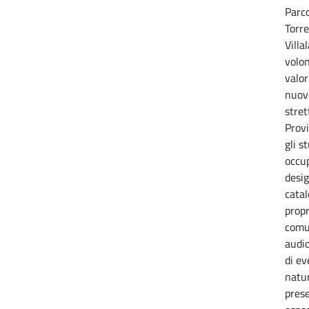
Parc
Torre
Villa
volon
valor
nuovo
stret
Provi
gli s
occup
desi
catal
propr
comu
audio
di ev
natu
prese