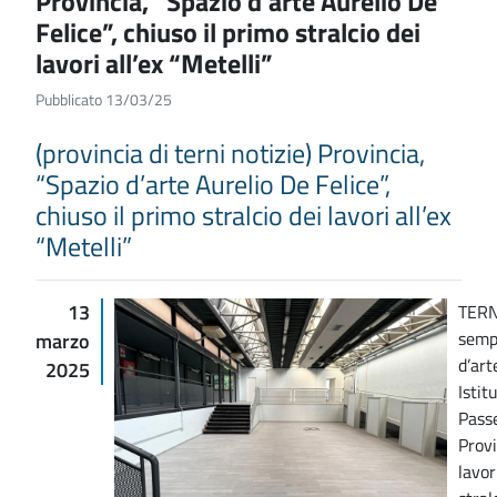
Provincia, “Spazio d’arte Aurelio De
Felice”, chiuso il primo stralcio dei
lavori all’ex “Metelli”
Pubblicato 13/03/25
(provincia di terni notizie) Provincia,
“Spazio d’arte Aurelio De Felice”,
chiuso il primo stralcio dei lavori all’ex
“Metelli”
13
TERN
sempr
marzo
d’art
2025
Istit
Passe
Provi
lavor