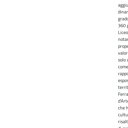
aggi
dinam
grado
360 g
Liceo
notar
prope
valor
solo
come 
rappo
espos
terri
Ferra
d’Art
che h
cultu
risal