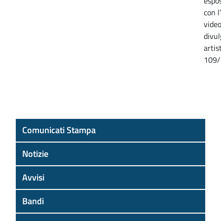
espos
con l
video
divul
artis
109/
Comunicati Stampa
Notizie
Avvisi
Bandi