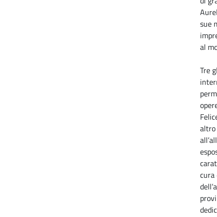
di g
Aurel
sue m
impre
al mo
Tre g
inter
perm
oper
Felic
altr
all’a
espos
carat
cura 
dell
provi
dedi