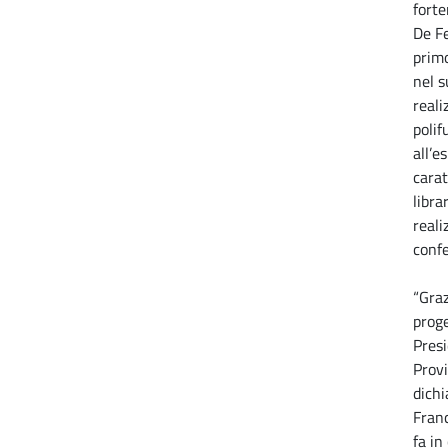
forte
De Fe
primo
nel 
reali
polif
all’e
carat
libra
reali
confe
“Gra
proge
Presi
Provi
dichi
Franc
fa i