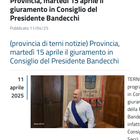
Provincia, martedì 15 aprile il
giuramento in Consiglio del
Presidente Bandecchi
Pubblicato 11/04/25
(provincia di terni notizie) Provincia,
martedì 15 aprile il giuramento in
Consiglio del Presidente Bandecchi
11
TERNI
progr
aprile
in Con
2025
giura
della
Bande
infatt
Consig
Secci