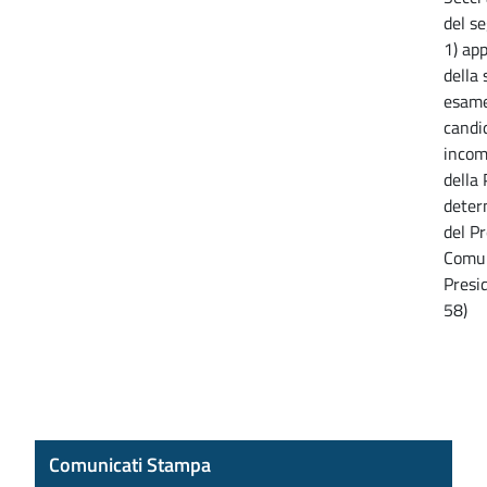
del s
1) ap
della
esame
candid
incom
della 
deter
del Pr
Comun
Presi
58)
Comunicati Stampa