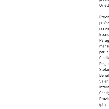
Oriett
Previs
prof.s
docen
Econo
Perug
menzi
per la
Cipoll
Regio
Stefan
Benef
Valent
Inter
Consig
Provi
(ptn