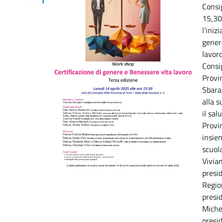
Consig
15,30
l’iniz
gener
lavoro
Consig
Provin
Sbarag
alla s
il sal
Provi
insiem
scuol
Vivia
presi
Regio
presid
Michel
presi