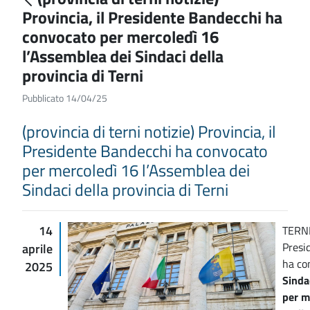
Provincia, il Presidente Bandecchi ha
convocato per mercoledì 16
l’Assemblea dei Sindaci della
provincia di Terni
Pubblicato 14/04/25
(provincia di terni notizie) Provincia, il
Presidente Bandecchi ha convocato
per mercoledì 16 l’Assemblea dei
Sindaci della provincia di Terni
14
TERNI 
Presi
aprile
ha co
2025
Sindac
per m