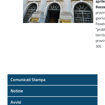
aprile
Bazz
provin
giorno
fissat
“prob
territ
provi
30).
Comunicati Stampa
Notizie
Avvisi