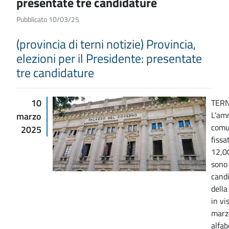
presentate tre candidature
Pubblicato 10/03/25
(provincia di terni notizie) Provincia,
elezioni per il Presidente: presentate
tre candidature
10
TERN
L’amm
marzo
comu
2025
fissa
12,00
sono 
candi
della
in vi
marz
alfab