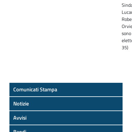
Sinda
Lucar
Rober
Orvie
sono 
elet
35)
Comunicati Stampa
Notizie
Avvisi
Bandi