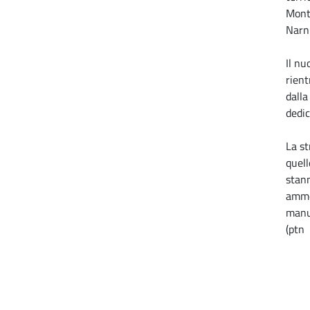
Monte
Narni
Il n
rient
dalla
dedic
La s
quell
stann
ammo
manu
(ptn