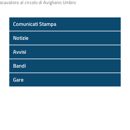
escavatore al circolo di Avigliano Umbro
Comunicati Stampa
Notizie
Avvisi
Bandi
Gare