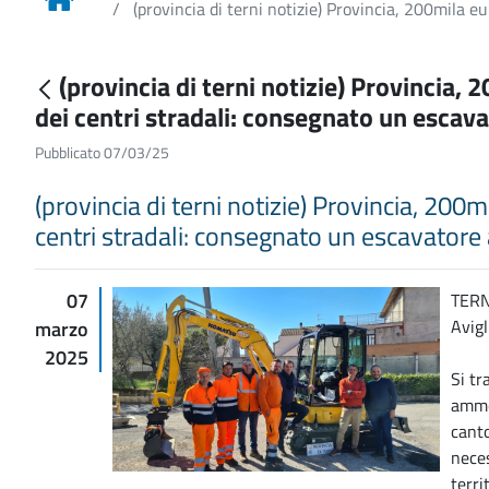
(provincia di terni notizie) Provincia, 200mila e
(provincia di terni notizie) Provincia, 
dei centri stradali: consegnato un escav
Pubblicato 07/03/25
(provincia di terni notizie) Provincia, 200
centri stradali: consegnato un escavatore 
07
TERNI
Avigl
marzo
2025
Si tr
ammod
canto
neces
terri