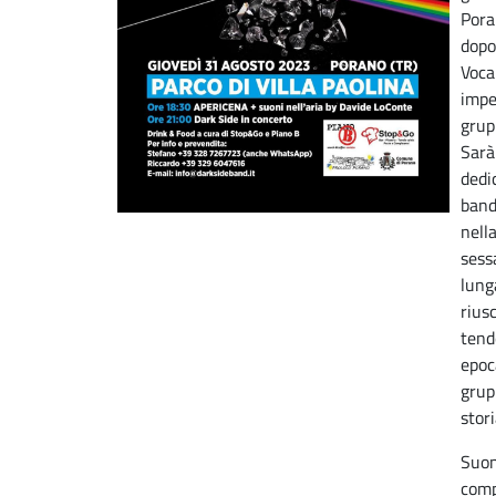
Pora
dopo
Voca
impe
grup
Sarà
dedi
band
nell
sess
lung
riusc
tend
epoc
grup
stori
Suon
comp