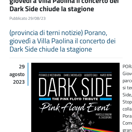
giovedì a Villa Paolina il concerto dei
Dark Side chiude la stagione
Pubblicato 29/08/23
(provincia di terni notizie) Porano,
giovedì a Villa Paolina il concerto dei
Dark Side chiude la stagione
29
POR
Giov
agosto
parc
2023
si te
Side
Stop
coll
Pora
Comu
gran