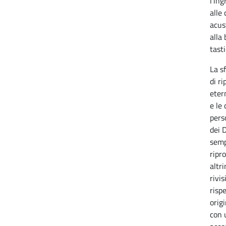
l’ing
alle 
acus
alla
tasti
La s
di r
eter
e le
pers
dei 
semp
ripr
altr
rivi
risp
origi
con 