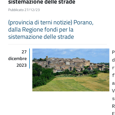
sistemazione delle strade
Pubblicato 27/12/23
(provincia di terni notizie) Porano,
dalla Regione fondi per la
sistemazione delle strade
27
P
dicembre
d
2023
r
f
a
V
s
R
E