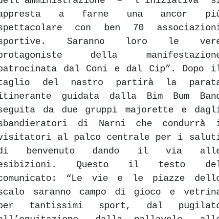
dell’amministrazione – l’iniziativa s
appresta a farne una ancor pi
spettacolare con ben 70 associazion
sportive. Saranno loro le ver
protagoniste della manifestazion
patrocinata dal Coni e dal Cip”. Dopo i
taglio del nastro partirà la parat
itinerante guidata dalla Bim Bum Ban
seguita da due gruppi majorette e dagl
sbandieratori di Narni che condurrà 
visitatori al palco centrale per i salut
di benvenuto dando il via all
esibizioni. Questo il testo de
comunicato: “Le vie e le piazze dell
scalo saranno campo di gioco e vetrin
per tantissimi sport, dal pugilat