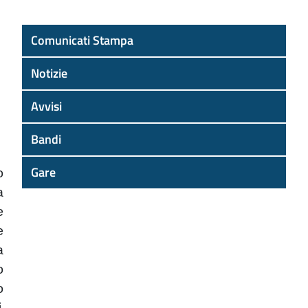
Comunicati Stampa
Notizie
Avvisi
Bandi
Gare
o
a
e
e
a
o
o