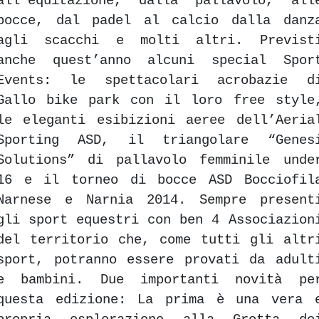
all’equitazione, dalla pallavolo, all
bocce, dal padel al calcio dalla danz
agli scacchi e molti altri. Previst
anche quest’anno alcuni special Spor
Events: le spettacolari acrobazie d
Gallo bike park con il loro free style
le eleganti esibizioni aeree dell’Aeria
Sporting ASD, il triangolare “Genes
Solutions” di pallavolo femminile unde
16 e il torneo di bocce ASD Bocciofil
Narnese e Narnia 2014. Sempre present
gli sport equestri con ben 4 Associazion
del territorio che, come tutti gli altr
sport, potranno essere provati da adult
e bambini. Due importanti novità pe
questa edizione: La prima è una vera 