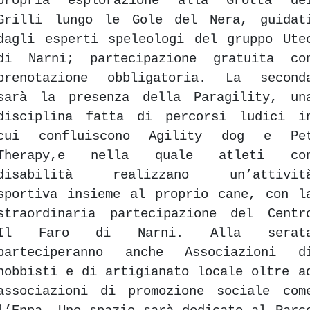
propria esplorazione alla Grotta de
Grilli lungo le Gole del Nera, guidat
dagli esperti speleologi del gruppo Ute
di Narni; partecipazione gratuita co
prenotazione obbligatoria. La second
sarà la presenza della Paragility, un
disciplina fatta di percorsi ludici i
cui confluiscono Agility dog e Pe
Therapy,e nella quale atleti co
disabilità realizzano un’attivit
sportiva insieme al proprio cane, con l
straordinaria partecipazione del Centr
Il Faro di Narni. Alla serat
parteciperanno anche Associazioni d
hobbisti e di artigianato locale oltre a
associazioni di promozione sociale com