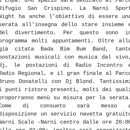
l’Enpa. Uno spazio sarà dedicato al Parc
Rifugio San Crispino. La Narni Spor
Night ha anche l’obiettivo di essere un
serata all’insegna dello stare insieme 
del divertimento. Per questo sono i
programma molti appuntamenti. Oltre all
già citata Bada Bim Bum Band, tant
postazioni musicali con musica dal vivo
dj, le postazioni di Radio Incontro 
Radio Regional, e il gran finale al Parc
Bruno Donatelli con Dj Blond. Tantissim
i punti ristoro presenti, molti dei qual
proporranno menù su misura per la serata
Come di consueto sarà messo 
disposizione un servizio navetta gratuit
Narni Scalo -Narni centro dalle ore 20:0