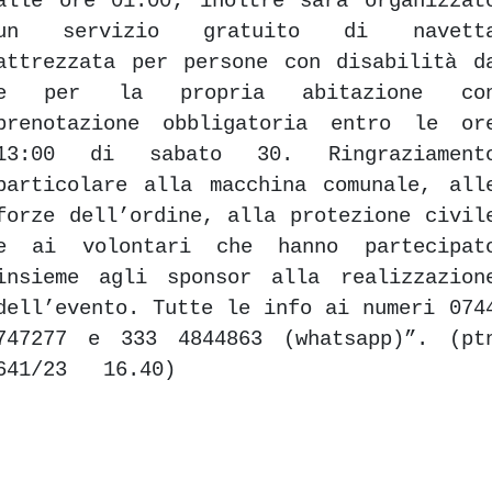
alle ore 01:00; inoltre sarà organizzat
un servizio gratuito di navett
attrezzata per persone con disabilità d
e per la propria abitazione co
prenotazione obbligatoria entro le or
13:00 di sabato 30. Ringraziament
particolare alla macchina comunale, all
forze dell’ordine, alla protezione civil
e ai volontari che hanno partecipat
insieme agli sponsor alla realizzazion
dell’evento. Tutte le info ai numeri 074
747277 e 333 4844863 (whatsapp)”. (pt
641/23 16.40)