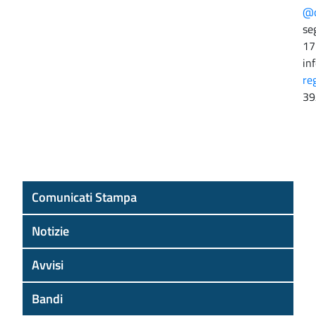
@c
se
17
in
re
39
Comunicati Stampa
Notizie
Avvisi
Bandi