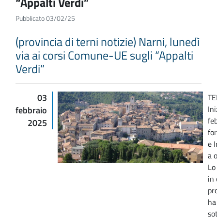
“Appalti Verdi”
Pubblicato 03/02/25
(provincia di terni notizie) Narni, lunedì
via ai corsi Comune-UE sugli “Appalti
Verdi”
03
TE
In
febbraio
feb
2025
fo
e 
a o
Lo
in
pr
ha
so