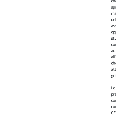
ch
sp
ma
de
as
op
stu
co
ad
al
ch
at
gra
Lo
pr
co
co
CE