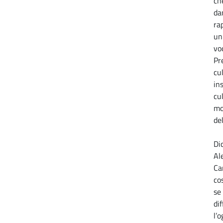
ch
da
ra
un
vo
Pr
cu
in
cu
mo
de
Di
Al
Ca
cos
se 
di
l’o