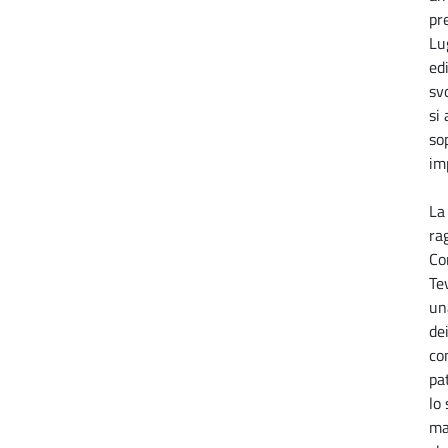
pr
Lu
edi
sv
si
so
im
La
ra
Co
Te
un
de
co
pa
lo
ma