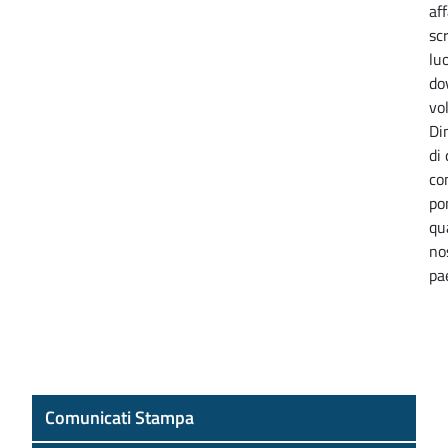
af
sc
lu
do
vol
Di
di
co
po
qu
no
pa
Comunicati Stampa