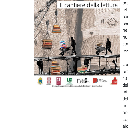
pr
let
ba
pa
nel
nu
co
le
Qu
pr
ri
del
le
de
in
an
Lu
al