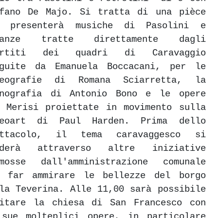
efano De Majo. Si tratta di una pièce
e presenterà musiche di Pasolini e
manze tratte direttamente dagli
artiti dei quadri di Caravaggio
eguite da Emanuela Boccacani, per le
reografie di Romana Sciarretta, la
enografia di Antonio Bono e le opere
 Merisi proiettate in movimento sulla
deoart di Paul Harden. Prima dello
ettacolo, il tema caravaggesco si
oderà attraverso altre iniziative
omosse dall'amministrazione comunale
r far ammirare le bellezze del borgo
la Teverina. Alle 11,00 sarà possibile
sitare la chiesa di San Francesco con
 sue molteplici opere, in particolare