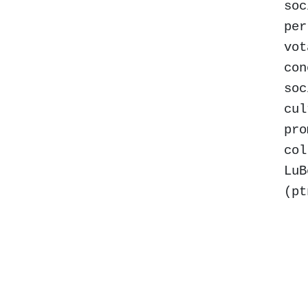
soc
per
vot
con
soc
cul
pro
col
LuB
(p