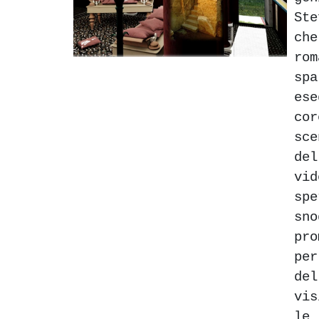
St
ch
ro
sp
es
co
sc
del
vi
sp
sn
pr
pe
del
vi
le