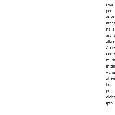
i vari
perso
ad ar
arch
nella
arche
alla 
Arcie
dentr
mura
inizi
- che
attiv
Lugn
previ
civic
(ptn