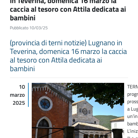
in Teverina, domenica 16 marzo la
caccia al tesoro con Attila dedicata ai
bambini
Pubblicato 10/03/25
(provincia di terni notizie) Lugnano in
Teverina, domenica 16 marzo la caccia
al tesoro con Attila dedicata ai
bambini
10
TERN
prog
marzo
pross
2025
a Lug
un’in
bambi
L’ini