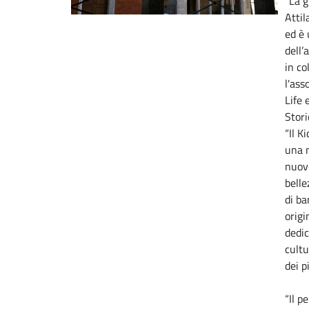
“La g
Attil
ed è
dell
in co
l'ass
Life 
Stori
“Il K
una 
nuovo
belle
di b
origi
dedic
cultu
dei pi
“Il p