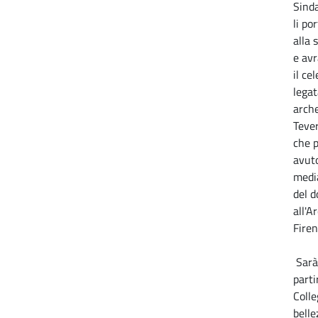
Sinda
li po
alla 
e av
il ce
legat
arche
Teve
che p
avut
media
del d
all'A
Firen
Sarà
parti
Colle
belle