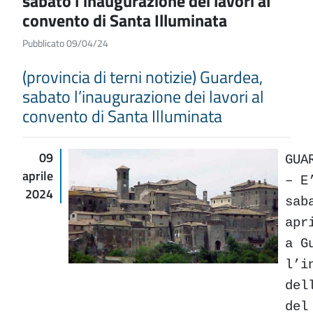
sabato l’inaugurazione dei lavori al
convento di Santa Illuminata
Pubblicato 09/04/24
(provincia di terni notizie) Guardea,
sabato l’inaugurazione dei lavori al
convento di Santa Illuminata
09
GUA
aprile
– E
2024
sab
apr
a G
l’i
del
del