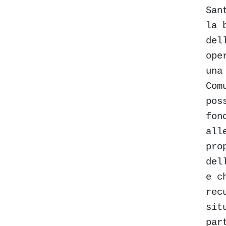
San
la 
del
ope
una
Com
pos
fon
all
pro
del
e c
rec
sit
par