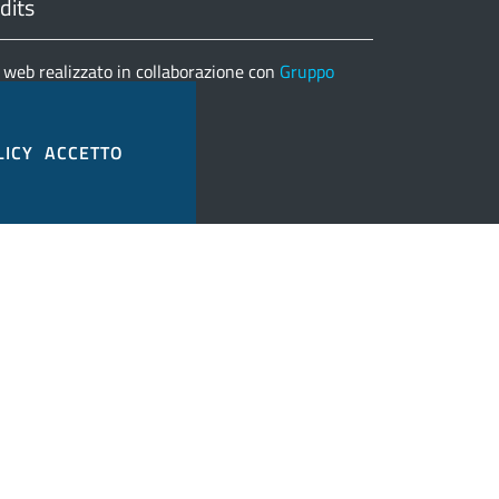
dits
 web realizzato in collaborazione con
Gruppo
matica
nco completo credits
LICY
ACCETTO