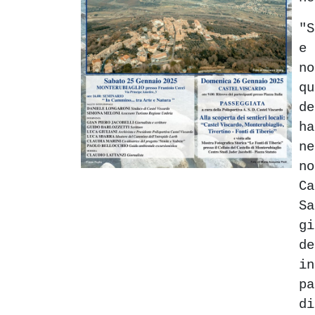
"S
e
n
q
de
ha
n
n
C
Sa
gi
d
i
pa
d