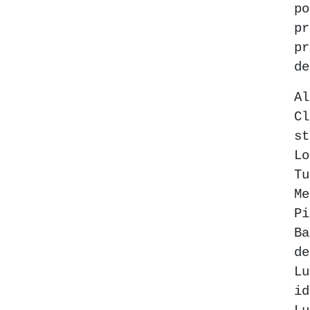
p
p
p
de
A
C
s
L
T
M
P
B
d
Lu
id