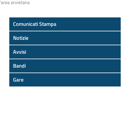
l'area orvietana
Comunicati Stampa
Notizie
Avvisi
Bandi
Gare