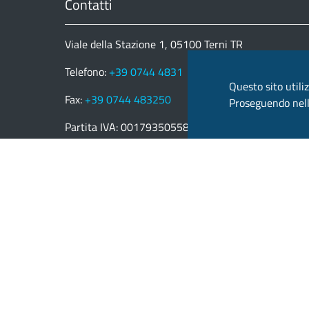
Contatti
Viale della Stazione 1, 05100 Terni TR
Telefono:
+39 0744 4831
Questo sito utiliz
Fax:
+39 0744 483250
Proseguendo nella
Partita IVA: 00179350558
email:
provincia.terni@postacert.umbria.it