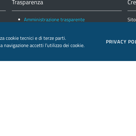
Trasparenza
Cre
Amministrazione trasparente
Sito
Note legali e copyright
Fin
Privacy e Cookies
za cookie tecnici e di terze parti.
Ele
PRIVACY PO
 navigazione accetti l’utilizzo dei cookie.