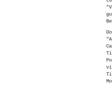
Lu
"
g
Be
D
"
C
Ti
Po
vi
T
M