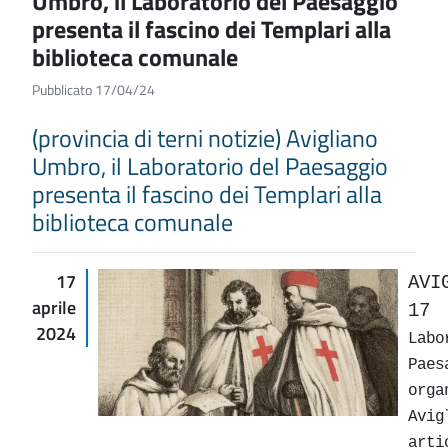
Umbro, il Laboratorio del Paesaggio
presenta il fascino dei Templari alla
biblioteca comunale
Pubblicato 17/04/24
(provincia di terni notizie) Avigliano
Umbro, il Laboratorio del Paesaggio
presenta il fascino dei Templari alla
biblioteca comunale
17
AVI
aprile
17
2024
La
Pa
or
Avi
arti