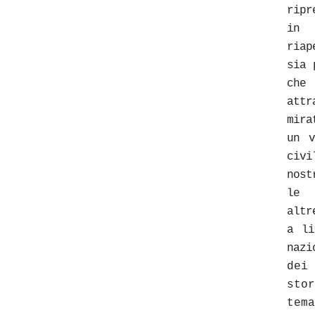
ripr
in 
ria
sia 
che 
att
mir
un v
civi
nost
le 
altr
a l
nazi
dei
sto
tem