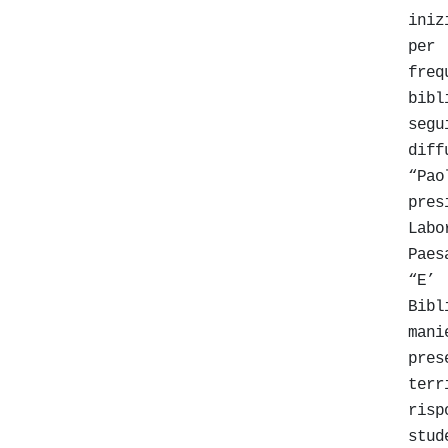
iniz
per
fre
bibl
seg
diff
“P
pre
La
Pae
“E’
Bibl
mani
pre
ter
risp
stu