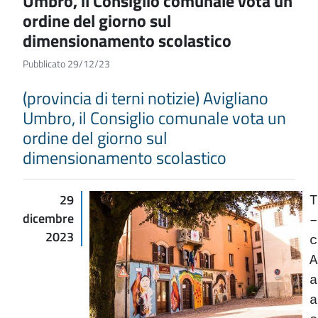
Umbro, il Consiglio comunale vota un
ordine del giorno sul
dimensionamento scolastico
Pubblicato 29/12/23
(provincia di terni notizie) Avigliano
Umbro, il Consiglio comunale vota un
ordine del giorno sul
dimensionamento scolastico
29
T
dicembre
2023
A
a