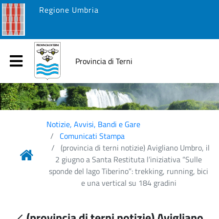
Regione Umbria
Provincia di Terni
Notizie, Avvisi, Bandi e Gare
Comunicati Stampa
(provincia di terni notizie) Avigliano Umbro, il
2 giugno a Santa Restituta l’iniziativa “Sulle
sponde del lago Tiberino”: trekking, running, bici
e una vertical su 184 gradini
(provincia di terni notizie) Avigliano