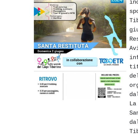
in
sp
Ti
gi
Re
Av
in
ti
de
or
da
La
Sa
da
Ti